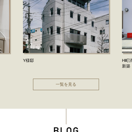
Y様邸
H町
新築
一覧を見る