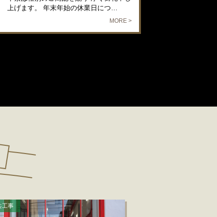
上げます。 年末年始の休業日につ…
MORE >
共工事