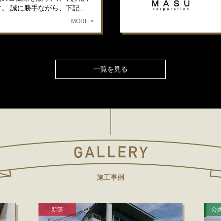
す。 誠に勝手ながら、下記…
MORE >
一覧を見る
施工事例
新築
公