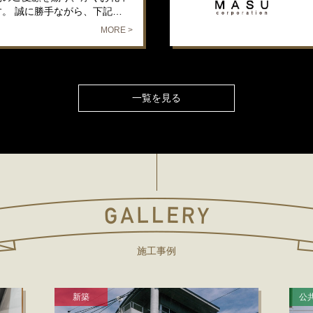
す。 誠に勝手ながら、下記…
MORE >
一覧を見る
施工事例
新築
公