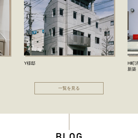
Y様邸
H町
新築
一覧を見る