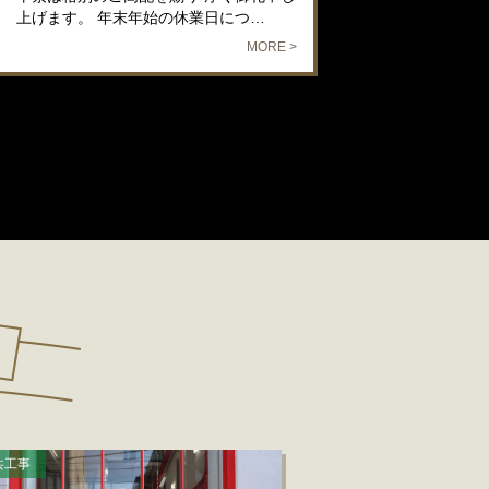
上げます。 年末年始の休業日につ…
MORE >
共工事