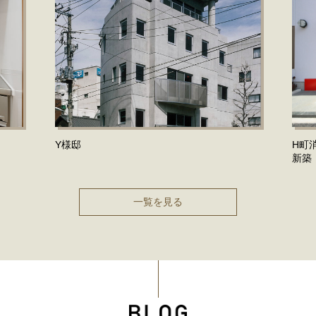
Y様邸
H町
新築
一覧を見る