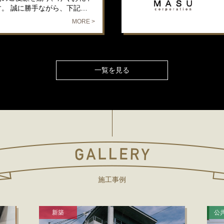
す。 誠に勝手ながら、下記…
MORE >
一覧を見る
施工事例
新築
公