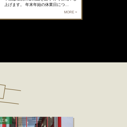
上げます。 年末年始の休業日につ…
MORE >
共工事